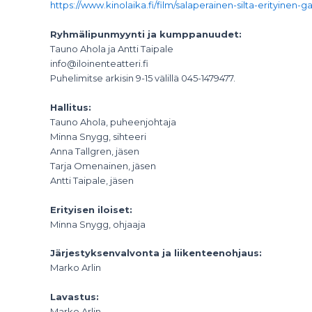
https://www.kinolaika.fi/film/salaperainen-silta-erityinen-ga
Ryhmälipunmyynti ja kumppanuudet:
Tauno Ahola ja Antti Taipale
info@iloinenteatteri.fi
Puhelimitse arkisin 9-15 välillä 045-1479477.
Hallitus:
Tauno Ahola, puheenjohtaja
Minna Snygg, sihteeri
Anna Tallgren, jäsen
Tarja Omenainen, jäsen
Antti Taipale, jäsen
Erityisen iloiset:
Minna Snygg, ohjaaja
Järjestyksenvalvonta ja liikenteenohjaus:
Marko Arlin
Lavastus:
Marko Arlin