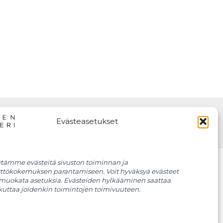
Evästeasetukset
tämme evästeitä sivuston toiminnan ja
ttökokemuksen parantamiseen. Voit hyväksyä evästeet
Iloinen teatteri ry
 muokata asetuksia. Evästeiden hylkääminen saattaa
3549521-8
kuttaa joidenkin toimintojen toimivuuteen.
info@iloinenteatteri.fi