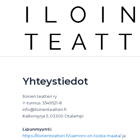
Siirry
sisältöön
Yhteystiedot
Iloinen teatteri ry
Y-tunnus: 3549521-8
info@iloinenteatteri.fi
Kallionsyrjä 5, 03300 Otalampi
Lipunmyynti:
https://iloinenteatteri.fi/vaimoni-on-toista-maata/
ja