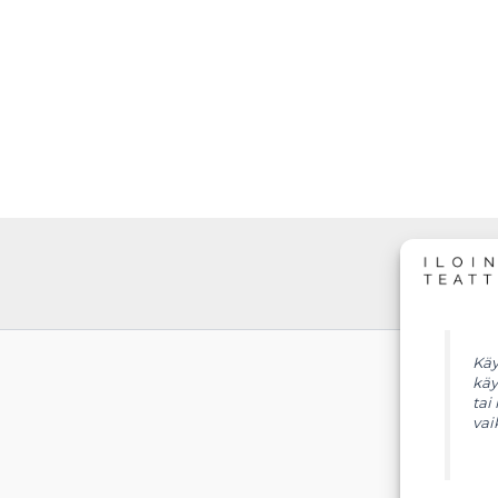
Käy
käy
tai
vai